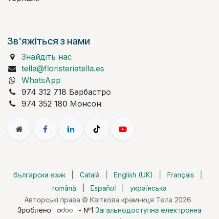
Зв'яжіться з нами
Знайдіть нас
tella@floristeriatella.es
WhatsApp
974 312 718 Барбастро
974 352 180 Монсон
български език
|
Català
|
English (UK)
|
Français
|
română
|
Español
|
українська
Авторські права © Квіткова крамниця Тела 2026
Зроблено
- №1
Загальнодоступна електронна