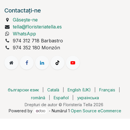
Contactați-ne
Găsește-ne
tella@floristeriatella.es
WhatsApp
974 312 718 Barbastro
974 352 180 Monzón
български език
|
Català
|
English (UK)
|
Français
|
română
|
Español
|
українська
Drepturi de autor © Floristería Tella 2026
Powered by
- Numărul 1
Open Source eCommerce