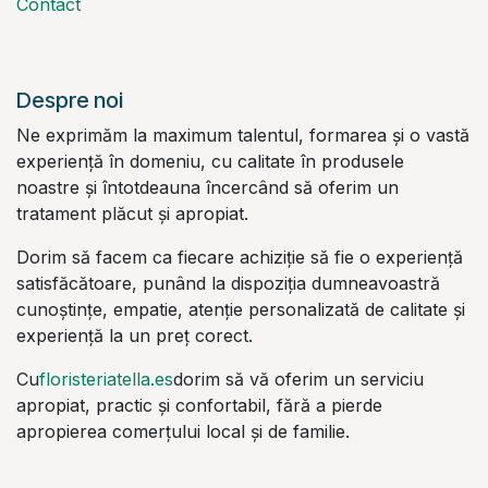
Contact
Despre noi
Ne exprimăm la maximum talentul, formarea și o vastă
experiență în domeniu, cu calitate în produsele
noastre și întotdeauna încercând să oferim un
tratament plăcut și apropiat.
Dorim să facem ca fiecare achiziție să fie o experiență
satisfăcătoare, punând la dispoziția dumneavoastră
cunoștințe, empatie, atenție personalizată de calitate și
experiență la un preț corect.
Cu
floristeriatella.es
dorim să vă oferim un serviciu
apropiat, practic și confortabil, fără a pierde
apropierea comerțului local și de familie.