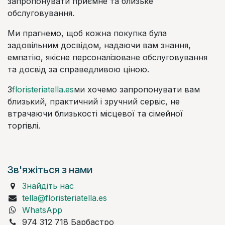
запропонувати приємне та близьке
обслуговування.
Ми прагнемо, щоб кожна покупка була
задовільним досвідом, надаючи вам знання,
емпатію, якісне персоналізоване обслуговування
та досвід за справедливою ціною.
З
floristeriatella.es
ми хочемо запропонувати вам
близький, практичний і зручний сервіс, не
втрачаючи близькості місцевої та сімейної
торгівлі.
Зв'яжіться з нами
Знайдіть нас
tella@floristeriatella.es
WhatsApp
974 312 718 Барбастро