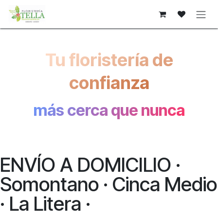
Ir al contenido
Tu floristería de
confianza
más cerca que nunca
ENVÍO A DOMICILIO ·
Somontano · Cinca Medio
· La Litera ·