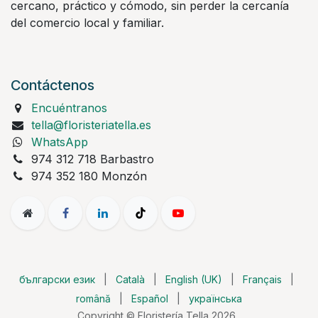
cercano, práctico y cómodo, sin perder la cercanía
del comercio local y familiar.
Contáctenos
Encuéntranos
tella@floristeriatella.es
WhatsApp
974 312 718 Barbastro
974 352 180 Monzón
български език
|
Català
|
English (UK)
|
Français
|
română
|
Español
|
українська
Copyright © Floristería Tella 2026