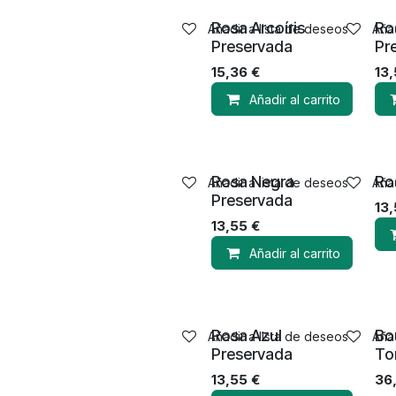
Rosa Arcoíris
Ro
Añadir a lista de deseos
Añad
Preservada
Pr
15,36
€
13
Añadir al carrito
Rosa Negra
Ro
Añadir a lista de deseos
Añad
Preservada
13
13,55
€
Añadir al carrito
Rosa Azul
Bo
Añadir a lista de deseos
Añad
Preservada
To
13,55
€
36