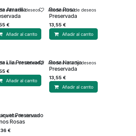
sa Amarilla
Rosa Rosa
ir a lista de deseos
Añadir a lista de deseos
eservada
Preservada
,55
€
13,55
€
Añadir al carrito
Añadir al carrito
sa Lila Preservada
Rosa Naranja
ir a lista de deseos
Añadir a lista de deseos
Preservada
,55
€
13,55
€
Añadir al carrito
Añadir al carrito
uquet Preservado
ir a lista de deseos
nos Rosas
,36
€