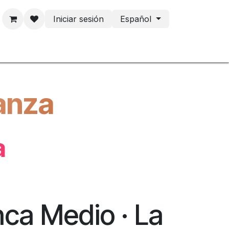
Iniciar sesión
Español
tacto
ianza
a
ca Medio · La