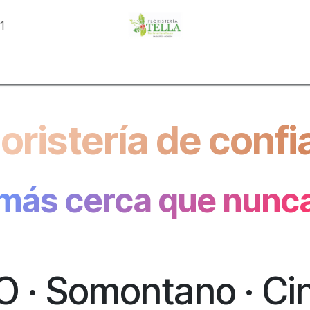
81
o
Tienda
Categorías
Eventos
Conoce Tella
Con
loristería de conf
más cerca que nunc
 · Somontano · Cin