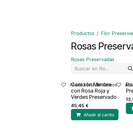
Productos
Flor Preserva
Rosas Preserv
Rosas Preservadas
Corazón Mimbre
Ro
Añadir a lista de deseos
Añad
con Rosa Roja y
Pr
Verdes Preservado
13
45,45
€
Añadir al carrito