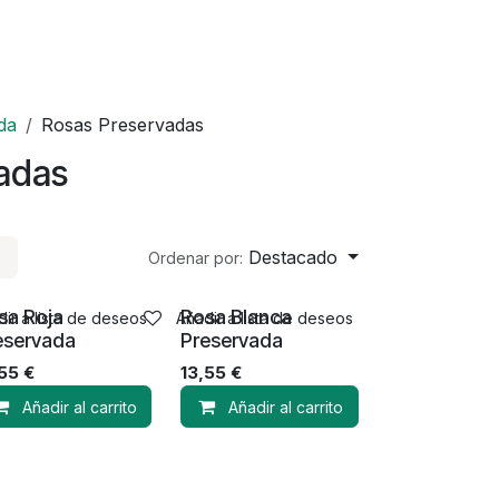
da
Rosas Preservadas
adas
Destacado
Ordenar por:
sa Roja
Rosa Blanca
ir a lista de deseos
Añadir a lista de deseos
eservada
Preservada
,55
€
13,55
€
Añadir al carrito
Añadir al carrito