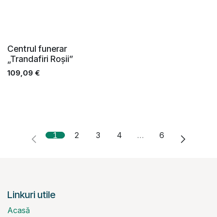
Centrul funerar
„Trandafiri Roșii”
109,09
€
1
2
3
4
…
6
Linkuri utile
Acasă