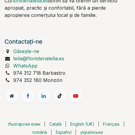
Cu
floristeriatella.es
dorim să vă oferim un serviciu
apropiat, practic și confortabil, fără a pierde
apropierea comerțului local și de familie.
Contactați-ne
Găsește-ne
tella@floristeriatella.es
WhatsApp
974 312 718 Barbastro
974 352 180 Monzón
български език
|
Català
|
English (UK)
|
Français
|
română
|
Español
|
українська