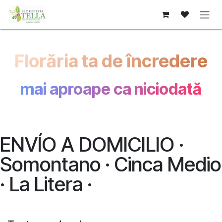
Sari la conținut
Florăria ta de încredere
mai aproape ca niciodată
ENVÍO A DOMICILIO ·
Somontano · Cinca Medio
· La Litera ·