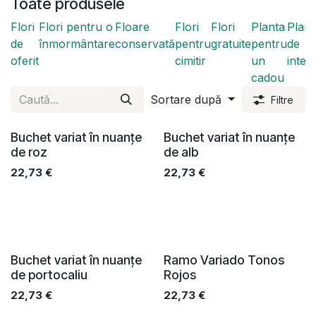
Toate produsele
Flori
Flori pentru o
Floare
Flori
Flori
Planta
Plant
de
înmormântare
conservată
pentru
gratuite
pentru
de
oferit
cimitir
un
interi
cadou
Sortare după
Filtre
Buchet variat în nuanțe
Buchet variat în nuanțe
de roz
de alb
22,73
€
22,73
€
Buchet variat în nuanțe
Ramo Variado Tonos
de portocaliu
Rojos
22,73
€
22,73
€