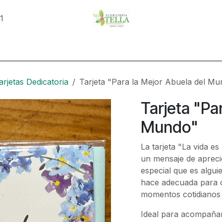
81
o
Tienda
Categorías
Eventos
Conoce Tella
Con
arjetas Dedicatoria
Tarjeta "Para la Mejor Abuela del M
Tarjeta "Pa
Mundo"
La tarjeta "La vida e
un mensaje de aprecio
especial que es alguie
hace adecuada para c
momentos cotidianos 
Ideal para acompañar