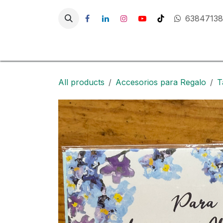
Ir al contenido
6384713
Inici
All products
Accesorios para Regalo
T