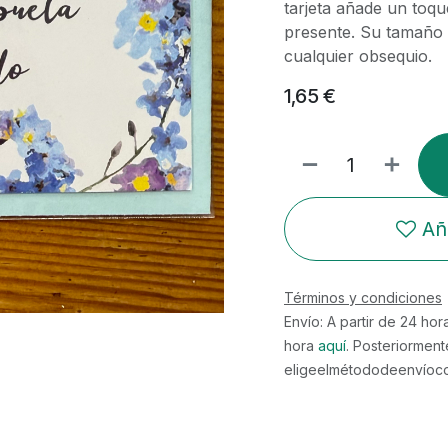
tarjeta añade un toque
presente. Su tamaño 
cualquier obsequio.
1,65
€
Añ
Términos y condiciones
Envío: A partir de 24 ho
hora
aquí
. Posteriorment
eligeelmétododeenvíocor