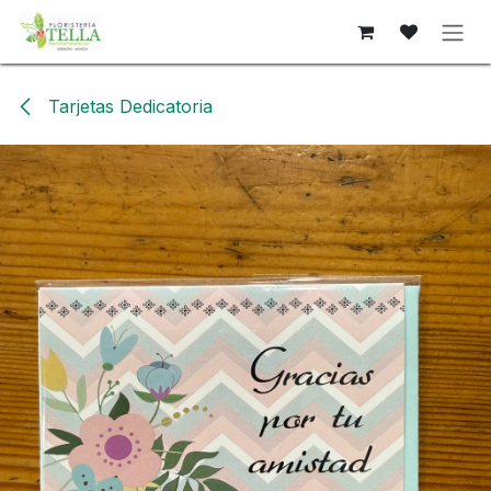
Ir al contenido
Tarjetas Dedicatoria