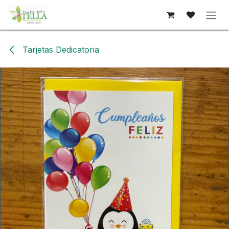
Ir al contenido
Tarjetas Dedicatoria