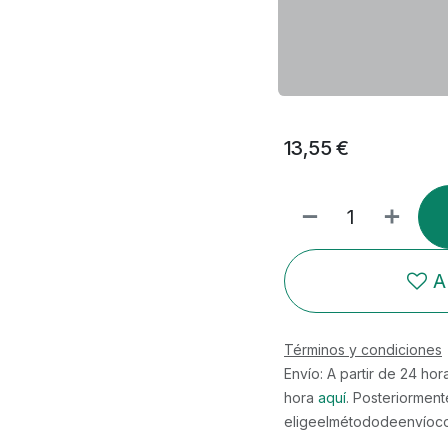
13,55
€
A
Términos y condiciones
Envío: A partir de 24 ho
hora
aquí
. Posteriorment
eligeelmétododeenvíocor