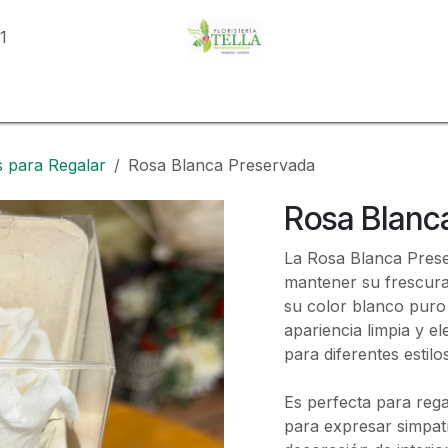
81
o
Tienda
Categorías
Eventos
Conoce Tella
Con
 para Regalar
Rosa Blanca Preservada
Rosa Blanc
La Rosa Blanca Prese
mantener su frescura 
su color blanco puro 
apariencia limpia y e
para diferentes estil
Es perfecta para reg
para expresar simpat