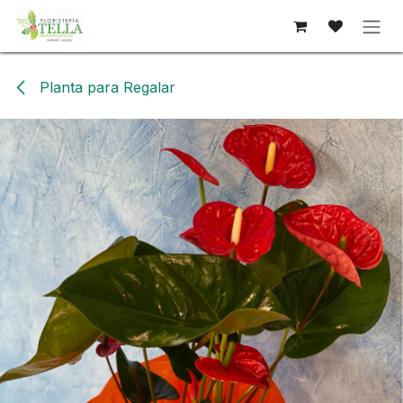
Ir al contenido
Planta para Regalar