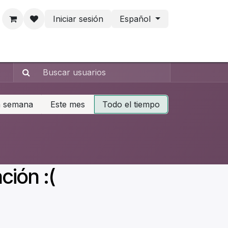
Iniciar sesión
Español
tacto
a semana
Este mes
Todo el tiempo
ción :(