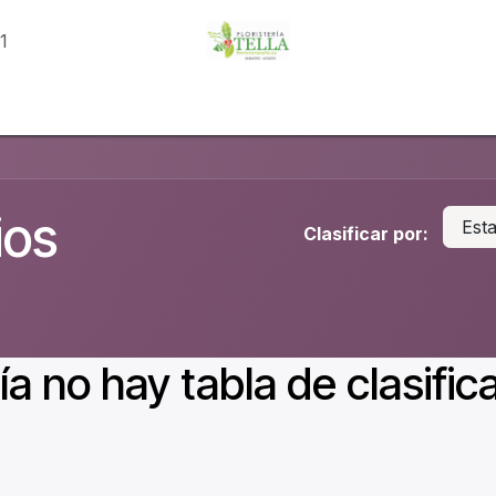
81
o
Tienda
Categorías
Eventos
Conoce Tella
Con
ios
Est
Clasificar por:
a no hay tabla de clasifica