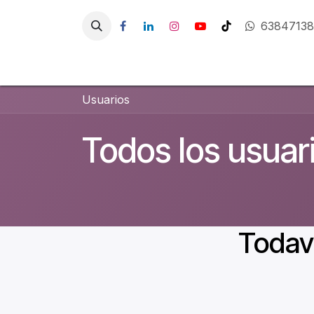
Ir al contenido
6384713
Inici
Usuarios
Todos los usuar
Todaví