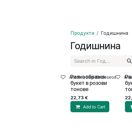
Продукти
Годишнина
Годишнина
Разнообразен
Ра
Añadir a lista de deseos
Añad
букет в розови
бу
тонове
то
22,73
€
22
Add to Cart