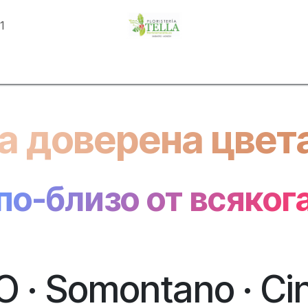
81
Магазин
Категории
Събития
Запознай се с Tell
а доверена цвет
по-близо от всяког
 · Somontano · Cin