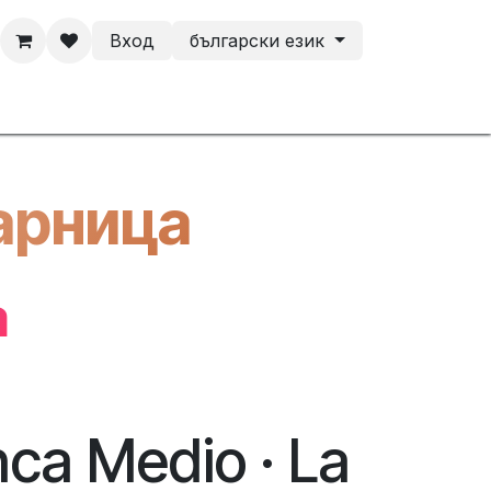
Вход
български език
a
Контакт
арница
а
ca Medio · La