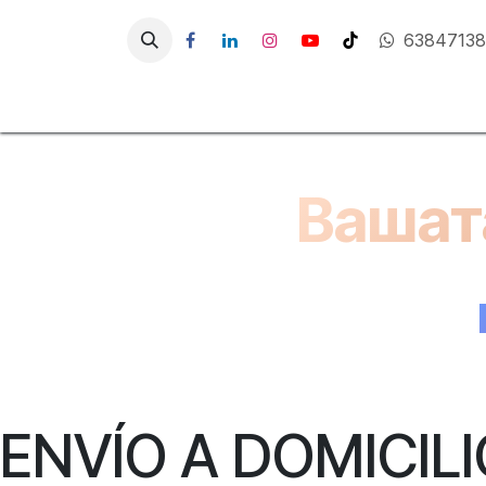
Преминете към съдържание
6384713
Начало
Вашат
ENVÍO A DOMICILIO