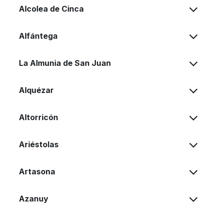
Alcolea de Cinca
Alfántega
La Almunia de San Juan
Alquézar
Altorricón
Ariéstolas
Artasona
Azanuy